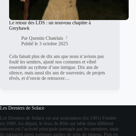
Le retour des LDS : un nouveau chapitre à
Greyhawk
Par
Quentin Chatelais
Publié le
3 octobre 2025
Cela faisait plus de dix ans que nous n’avions pas
foulé les sentiers, ajusté nos costumes et vibré
ensemble au rythme d’une intrigue. Dix ans de
silence, mais aussi dix ans de souvenirs, de projets
rêvés, et d’envie de retrouver…
Les Derniers de Solace
Les Derniers de Solace est une association (loi 1901) Fondée
en 1989. Au départ, le Jeux de Rôle sur table dans différent
univers est l’activité principale partagée par les membres, mais
ils partagent aussi quelques parties de jeux de plateau. Puis en