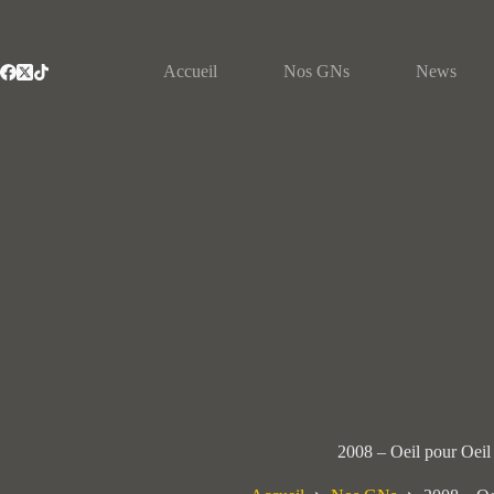
Passer
au
contenu
Accueil
Nos GNs
News
2008 – Oeil pour Oeil