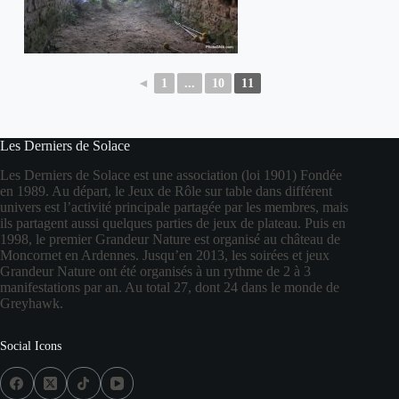
◄
1
...
10
11
Les Derniers de Solace
Les Derniers de Solace est une association (loi 1901) Fondée
en 1989. Au départ, le Jeux de Rôle sur table dans différent
univers est l’activité principale partagée par les membres, mais
ils partagent aussi quelques parties de jeux de plateau. Puis en
1998, le premier Grandeur Nature est organisé au château de
Moncornet en Ardennes. Jusqu’en 2013, les soirées et jeux
Grandeur Nature ont été organisés à un rythme de 2 à 3
manifestations par an. Au total 27, dont 24 dans le monde de
Greyhawk.
Social Icons